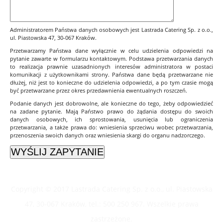
Administratorem Państwa danych osobowych jest Lastrada Catering Sp. z o.o.,
ul. Piastowska 47, 30-067 Kraków.
Przetwarzamy Państwa dane wyłącznie w celu udzielenia odpowiedzi na
pytanie zawarte w formularzu kontaktowym. Podstawa przetwarzania danych
to realizacja prawnie uzasadnionych interesów administratora w postaci
komunikacji z użytkownikami strony. Państwa dane będą przetwarzane nie
dłużej, niż jest to konieczne do udzielenia odpowiedzi, a po tym czasie mogą
być przetwarzane przez okres przedawnienia ewentualnych roszczeń.
Podanie danych jest dobrowolne, ale konieczne do tego, żeby odpowiedzieć
na zadane pytanie. Mają Państwo prawo do żądania dostępu do swoich
danych osobowych, ich sprostowania, usunięcia lub ograniczenia
przetwarzania, a także prawa do: wniesienia sprzeciwu wobec przetwarzania,
przenoszenia swoich danych oraz wniesienia skargi do organu nadzorczego.
Copyright © 2017 Lastrada Catering Sp. z o.o., ul. Piastowska
47, 30-067 Kraków, tel.: 500 250 967. Wszelkie prawa
zastrzeżone.