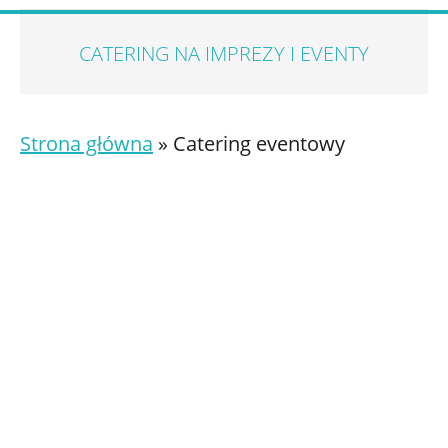
CATERING NA IMPREZY I EVENTY
Strona główna
»
Catering eventowy
Jesteśmy firmą o
bardzo dużym
doświadczeniu w cateringu imprezowym
i eventowym.
Od wielu lat zajmujemy się
obsługą cateringową konferencji,
bankietów, gal, pikników firmowych, imprez
integracyjnych, a także imprez
okolicznościowych, spotkań biznesowych i
innych wydarzeń. Na podstronie
Referencje