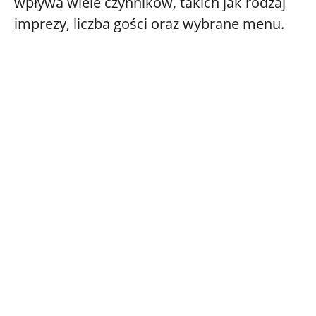
wpływa wiele czynników, takich jak rodzaj
imprezy, liczba gości oraz wybrane menu.
Live cooking
Live Cooking (gotowanie na żywo) to
interaktywny pokaz kulinarny, podczas
którego potrawy powstają bezpośrednio na
oczach gości. To kulinarne show, które
angażuje wszystkie zmysły: wzrok, węch,
słuch i smak. Zobacz, jak kucharze tworzą
magię na talerzu.
Live cooking